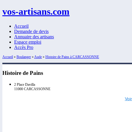
vos-artisans.com
Accueil
Demande de devis
Annuaire des artisans
Espace emploi
Accès Pro
Accueil
»
Boulanger
»
Aude
»
Histoire de Pains à CARCASSONNE
Histoire de Pains
2 Place Davilla
11000 CARCASSONNE
Voi