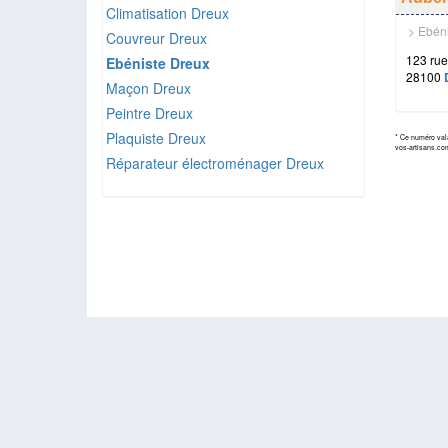
Climatisation Dreux
> Ebéni
Couvreur Dreux
123 rue
Ebéniste Dreux
28100
Maçon Dreux
Peintre Dreux
Plaquiste Dreux
* Ce numéro vala
vos-artisans.co
Réparateur électroménager Dreux