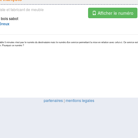
ste et fabricant de meuble
Afficher le numéro
 bois sabot
Dreux
ble 5 minutes n'est pas le numéro du destinataire mais le numéro d'un service permettant la mise en relation avec celui-ci. Ce service est 
m. Pourquoi ce numéro ?
partenaires
|
mentions legales