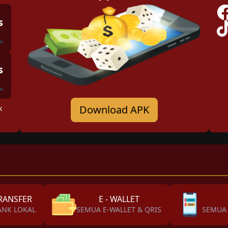
s
s
Download APK
k
RANSFER
E - WALLET
ANK LOKAL
SEMUA E-WALLET & QRIS
SEMUA 