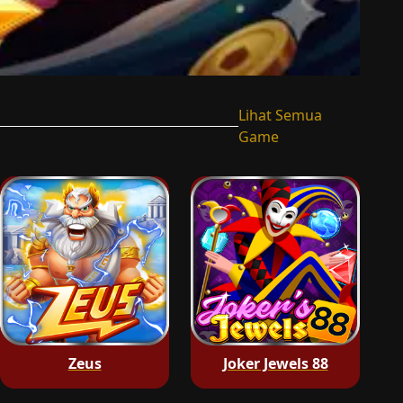
Lihat Semua
Game
Zeus
Joker Jewels 88