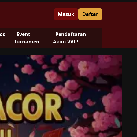
Masuk
Daftar
osi
Event
Pendaftaran
Turnamen
Akun VVIP