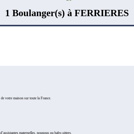
1 Boulanger(s) à FERRIERES
de votre maison sur toute la France.
s d’assistantes maternelles, nounous ou baby-sitters.